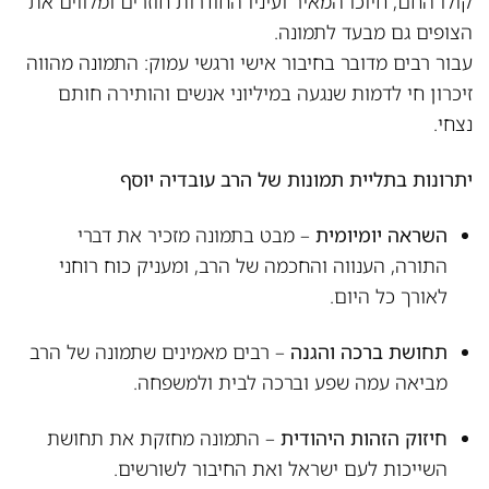
קולו החם, חיוכו המאיר ועיניו החודרות חוזרים ומלווים את
הצופים גם מבעד לתמונה.
עבור רבים מדובר בחיבור אישי ורגשי עמוק: התמונה מהווה
זיכרון חי לדמות שנגעה במיליוני אנשים והותירה חותם
נצחי.
יתרונות בתליית
תמונות של הרב עובדיה יוסף
השראה יומיומית
– מבט בתמונה מזכיר את דברי
התורה, הענווה והחכמה של הרב, ומעניק כוח רוחני
לאורך כל היום.
תחושת ברכה והגנה
– רבים מאמינים שתמונה של הרב
מביאה עמה שפע וברכה לבית ולמשפחה.
חיזוק הזהות היהודית
– התמונה מחזקת את תחושת
השייכות לעם ישראל ואת החיבור לשורשים.