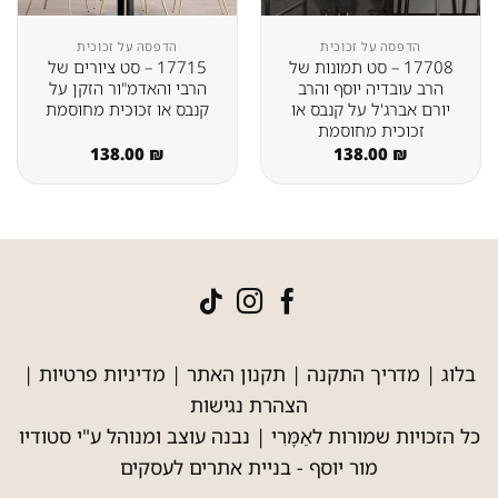
הדפסה על זכוכית
הדפסה על זכוכית
17708 – סט תמונות של
17715 – סט ציורים של
הרב עובדיה יוסף והרב
הרבי והאדמ"ור הזקן על
יורם אברג'ל על קנבס או
קנבס או זכוכית מחוסמת
זכוכית מחוסמת
138.00
₪
138.00
₪
בלוג
|
מדריך התקנה
|
תקנון האתר
|
מדיניות פרטיות
|
הצהרת נגישות
כל הזכויות שמורות לאַמָּרִי | נבנה עוצב ומנוהל ע"י סטודיו
מור יוסף -
בניית אתרים לעסקים