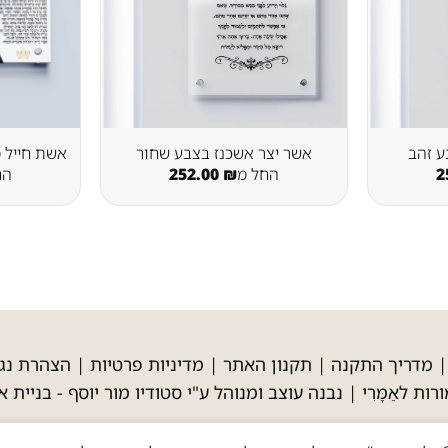
ע זהב
אשר יצר אשכנז בצבע שחור
אשת חייל מ
2
החל מ
₪
252.00
הח
מדריך התקנה
|
תקנון האתר
|
מדיניות פרטיות
|
הצהרת נגי
רות לאַמָּרִי | נבנה עוצב ומנוהל ע"י סטודיו מור יוסף -
בניית א
' כי טוב כי לעולם חסדו, הכל שלך וממך | כל הזכויות שמורות