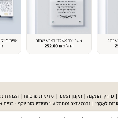
ע זהב
אשר יצר אשכנז בצבע שחור
אשת חייל מ
2
החל מ
₪
252.00
הח
מדריך התקנה
|
תקנון האתר
|
מדיניות פרטיות
|
הצהרת נגי
רות לאַמָּרִי | נבנה עוצב ומנוהל ע"י סטודיו מור יוסף -
בניית א
' כי טוב כי לעולם חסדו, הכל שלך וממך | כל הזכויות שמורות