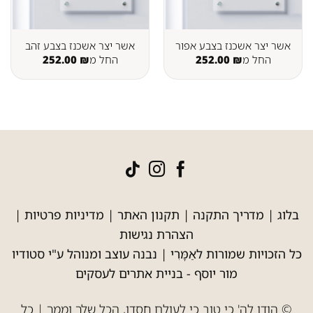
אשר יצר אשכנז בצבע אפור
אשר יצר אשכנז בצבע זהב
החל מ
₪
252.00
החל מ
₪
252.00
בלוג
|
מדריך התקנה
|
תקנון האתר
|
מדיניות פרטיות
|
הצהרת נגישות
כל הזכויות שמורות לאַמָּרִי | נבנה עוצב ומנוהל ע"י סטודיו
מור יוסף -
בניית אתרים לעסקים
© הודו לה' כי טוב כי לעולם חסדו, הכל שלך וממך | כל