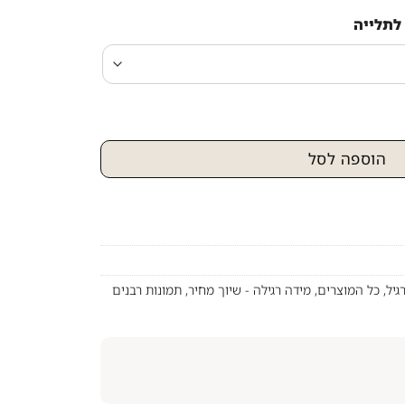
לתלייה
פ ארט צבעוני של הרב יורם אברג'ל על קנבס או זכוכית
הוספה לסל
גיל
,
כל המוצרים
,
מידה רגילה - שיוך מחיר
,
תמונות רבנים