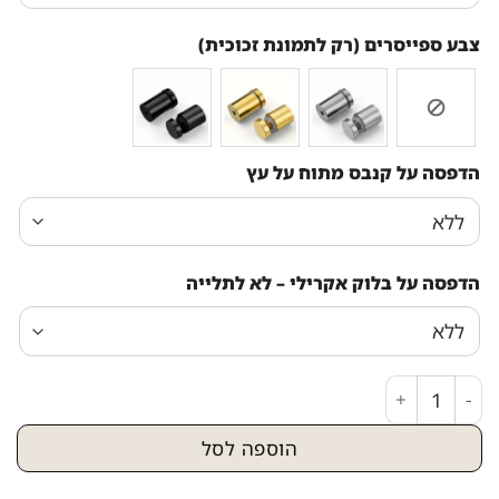
צבע ספייסרים (רק לתמונת זכוכית)
הדפסה על קנבס מתוח על עץ
הדפסה על בלוק אקרילי – לא לתלייה
כמות של 2028 - ציור אבסטרקט של הכותל בגווני לבן וזהב על קנבס או זכוכית
הוספה לסל