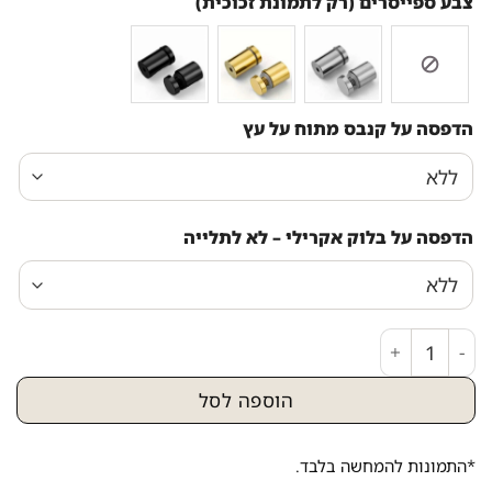
צבע ספייסרים (רק לתמונת זכוכית)
הדפסה על קנבס מתוח על עץ
הדפסה על בלוק אקרילי – לא לתלייה
כמות של 2033 - ציור צבעוני של חסיד מנגן בכינור על קנבס או זכוכית
הוספה לסל
*התמונות להמחשה בלבד.