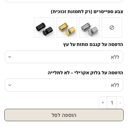
צבע ספייסרים (רק לתמונת זכוכית)
הדפסה על קנבס מתוח על עץ
הדפסה על בלוק אקרילי – לא לתלייה
כמות של 2853 - ברכת מזמור לתודה על רקע שיש שחור וזהב על קנבס או זכוכית
הוספה לסל