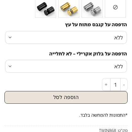
הדפסה על קנבס מתוח על עץ
הדפסה על בלוק אקרילי – לא לתלייה
כמות של ציור מיוחד ומודרני של הרבי מליובאוויטש
הוספה לסל
*התמונות להמחשה בלבד.
מק"ט:
TWIN868